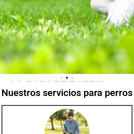
LA CASA DE DADDY
Nuestros servicios para perros
Sera parte de nuestra manada